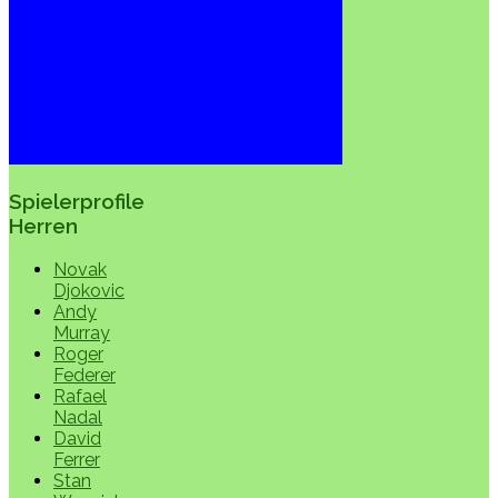
Spielerprofile
Herren
Novak
Djokovic
Andy
Murray
Roger
Federer
Rafael
Nadal
David
Ferrer
Stan