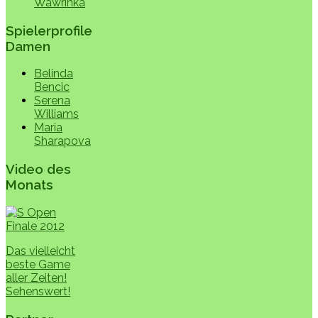
Wawrinka
Spielerprofile
Damen
Belinda
Bencic
Serena
Williams
Maria
Sharapova
Video des
Monats
Das vielleicht
beste Game
aller Zeiten!
Sehenswert!