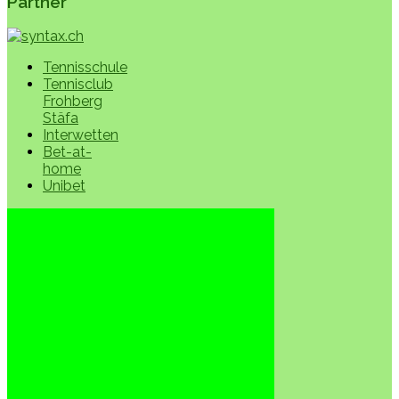
Partner
Tennisschule
Tennisclub
Frohberg
Stäfa
Interwetten
Bet-at-
home
Unibet