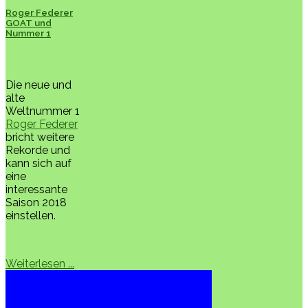
Roger Federer
GOAT und
Nummer 1
Die neue und
alte
Weltnummer 1
Roger Federer
bricht weitere
Rekorde und
kann sich auf
eine
interessante
Saison 2018
einstellen.
Weiterlesen ...